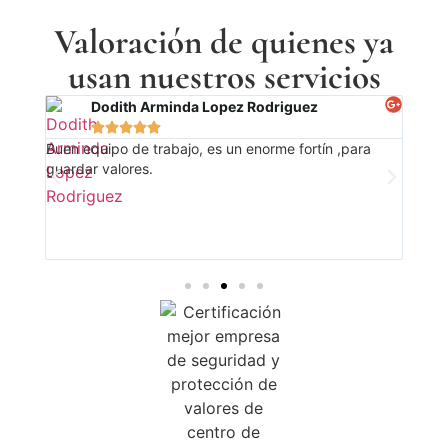
Valoración de quienes ya
usan nuestros servicios
Dodith Arminda Lopez Rodriguez





po
Buen equipo de trabajo, es un enorme fortín ,para
Busc
que
guardar valores.
nuest
te
prof
gía.
caja
Edua
real 