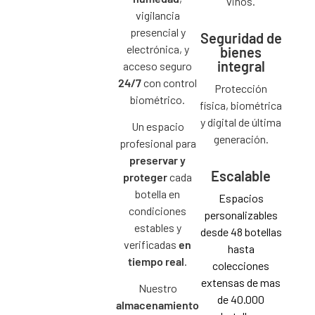
vinos.
vigilancia
presencial y
Seguridad de
electrónica, y
bienes
integral
acceso seguro
24/7
con control
Protección
biométrico.
física, biométrica
y digital de última
Un espacio
generación.
profesional para
preservar y
Escalable
proteger
cada
botella en
Espacios
condiciones
personalizables
estables y
desde 48 botellas
verificadas
en
hasta
tiempo real
.
colecciones
extensas de mas
Nuestro
de 40.000
almacenamiento