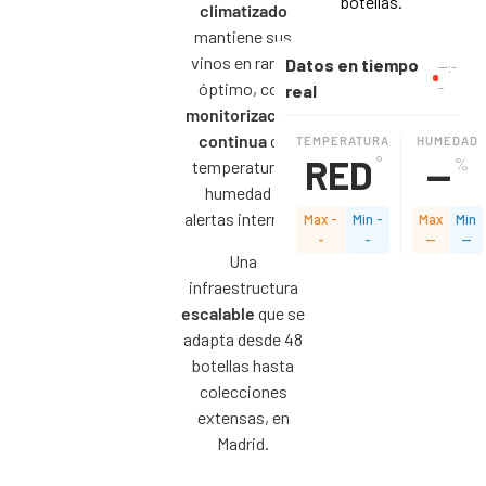
botellas.
climatizado
mantiene sus
vinos en rango
Datos en tiempo
--:-
óptimo, con
-
real
monitorización
continua
de
TEMPERATURA
HUMEDAD
RED
--
°
%
temperatura y
humedad y
alertas internas.
Max
-
Min
-
Max
Min
-
-
--
--
Una
infraestructura
escalable
que se
adapta desde 48
botellas hasta
colecciones
extensas, en
Madrid.