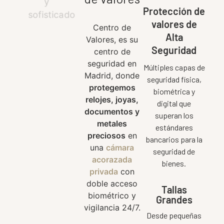
Protección de
valores de
Centro de
Alta
Valores, es su
Seguridad
centro de
seguridad en
Múltiples capas de
Madrid, donde
seguridad física,
protegemos
biométrica y
relojes, joyas,
digital que
documentos y
superan los
metales
estándares
preciosos
en
bancarios para la
una
cámara
seguridad de
acorazada
bienes.
privada
con
doble acceso
Tallas
biométrico y
Grandes
vigilancia 24/7.
Desde pequeñas