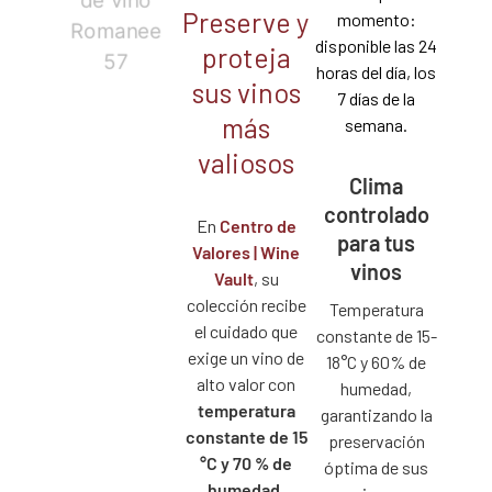
Preserve y
momento:
disponible las 24
proteja
horas del día, los
sus vinos
7 días de la
más
semana.
valiosos
Clima
controlado
En
Centro de
para tus
Valores | Wine
vinos
Vault
, su
colección recibe
Temperatura
el cuidado que
constante de 15-
exige un vino de
18°C y 60% de
alto valor con
humedad,
temperatura
garantizando la
constante de 15
preservación
°C y 70 % de
óptima de sus
humedad
,