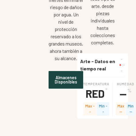
arte, desde
riesgo de daños
piezas
por agua. Un
individuales
nivel de
hasta
protección
colecciones
reservado a los
completas.
grandes museos,
ahora también a
su alcance.
-
Arte - Datos en
-:-
tiempo real
-
Almacenes
Disponibles
TEMPERATURA
HUMEDAD
RED
--
°
%
Max
-
Min
-
Max
Min
-
-
--
--