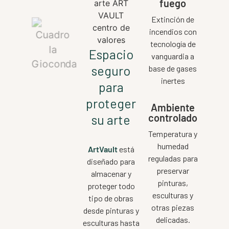
fuego
Extinción de
incendios con
tecnología de
Espacio
vanguardia a
seguro
base de gases
inertes
para
proteger
Ambiente
controlado
su arte
Temperatura y
humedad
ArtVault
está
reguladas para
diseñado para
preservar
almacenar y
pinturas,
proteger todo
esculturas y
tipo de obras
otras piezas
desde pinturas y
delicadas.
esculturas hasta