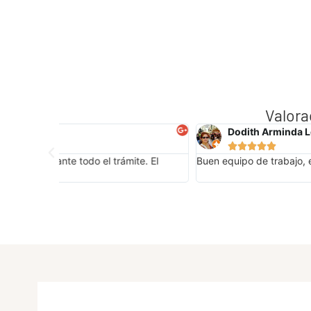
Valora
Dodith Arminda Lopez Rodriguez





e. El
Buen equipo de trabajo, es un enorme fortín ,para guar