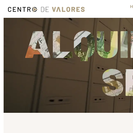
H
ALQUI
S