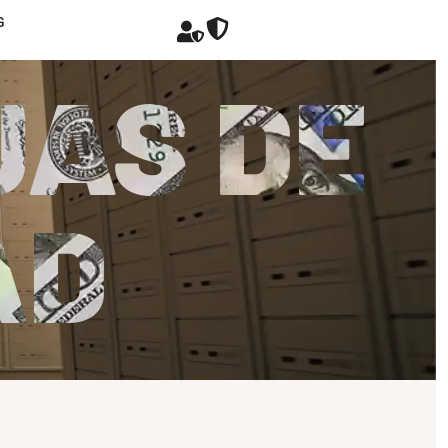
G
JAS DE
AD