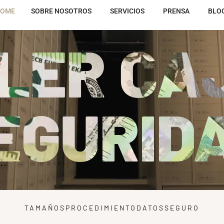
OME
SOBRE NOSOTROS
SERVICIOS
PRENSA
BLO
LER CA
EGURID
TAMAÑOS
PROCEDIMIENTO
DATOS
SEGURO