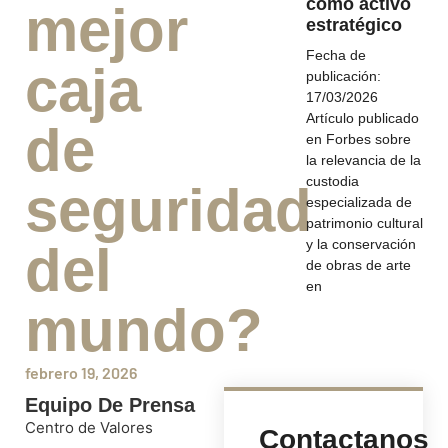
como activo
mejor
estratégico​
Fecha de
caja
publicación:
17/03/2026
Artículo publicado
de
en Forbes sobre
la relevancia de la
custodia
seguridad
especializada de
patrimonio cultural
y la conservación
del
de obras de arte
en
mundo?
febrero 19, 2026
Equipo De Prensa
Centro de Valores
Contactanos